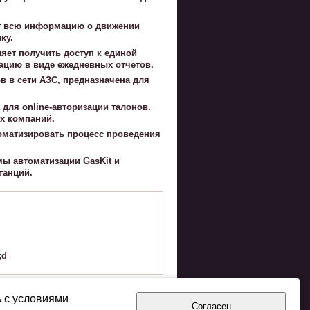
ет всю информацию о движении
ку.
ляет получить доступ к единой
ацию в виде ежедневных отчетов.
в в сети АЗС, предназначена для
 для online-авторизации талонов.
х компаний.
томатизировать процесс проведения
мы автоматизации GasKit и
танций.
;d
ь с условиями
Согласен