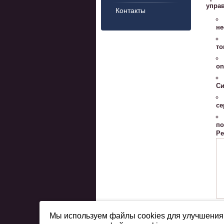
упра
Контакты
не
то
on
Си
се
по
Ре
Мы используем файлы cookies для улучшения 