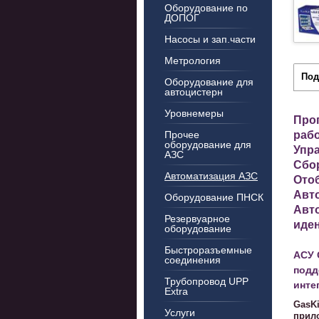
Оборудование по
ДОПОГ
Насосы и зап.части
Метрология
Под
Оборудование для
автоцистерн
Уровнемеры
Прог
раб
Прочее
оборудование для
Упра
АЗС
Сбор
Автоматизация АЗС
Отоб
Авт
Оборудование ПНСК
Авто
Резервуарное
иде
оборудование
Быстроразъемные
АСУ 
соединения
подд
Трубопровод UPP
инте
Extra
GasKi
Услуги
прил