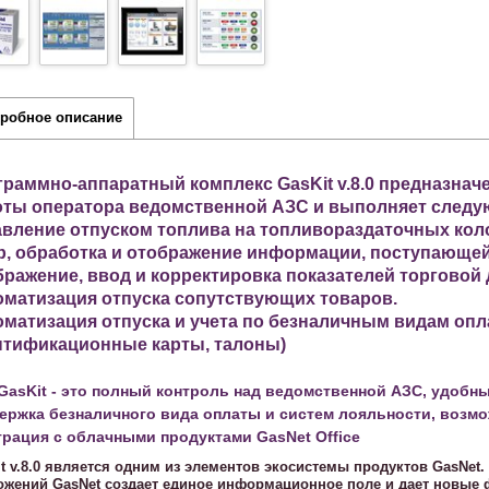
робное описание
раммно-аппаратный комплекс GasKit v.8.0 предназнач
оты оператора ведомственной АЗС и выполняет следу
вление отпуском топлива на топливораздаточных коло
, обработка и отображение информации, поступающей
ражение, ввод и корректировка показателей торговой 
оматизация отпуска сопутствующих товаров.
матизация отпуска и учета по безналичным видам опл
нтификационные карты, талоны)
GasKit - это полный контроль над ведомственной АЗС, удобн
ержка безналичного вида оплаты и систем лояльности, возмо
грация с облачными продуктами GasNet Office
t v.8.0 является одним из элементов экосистемы продуктов GasNet.
ожений GasNet создает единое информационное поле и дает новые