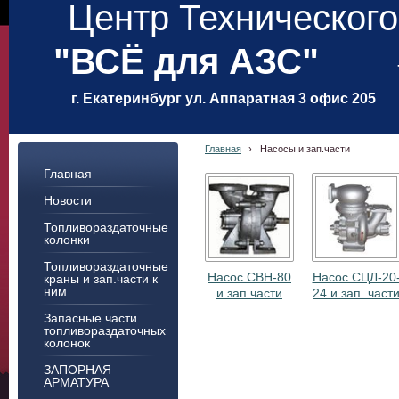
Центр Техническог
"ВСЁ для АЗС"
г. Екатеринбург ул. Аппаратная 3 офис 205
Главная
›
Насосы и зап.части
Главная
Новости
Топливораздаточные
колонки
Топливораздаточные
Насос СВН-80
Насос СЦЛ-20
краны и зап.части к
ним
и зап.части
24 и зап. част
Запасные части
топливораздаточных
колонок
ЗАПОРНАЯ
АРМАТУРА