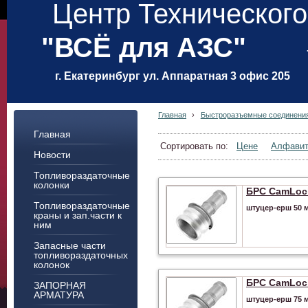
Центр Техническог
"ВСЁ для АЗС"
г. Екатеринбург ул. Аппаратная 3 офис 205
Главная
›
Быстроразъемные соединени
Главная
Сортировать по:
Цене
Алфави
Новости
Топливораздаточные
колонки
БРС CamLock
Топливораздаточные
штуцер-ерш 50 м
краны и зап.части к
ним
Запасные части
топливораздаточных
колонок
БРС CamLock
ЗАПОРНАЯ
АРМАТУРА
штуцер-ерш 75 м