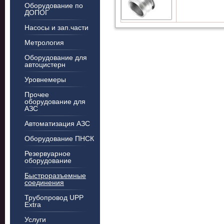
Оборудование по
ДОПОГ
Насосы и зап.части
Метрология
Оборудование для
автоцистерн
Уровнемеры
Прочее
оборудование для
АЗС
Автоматизация АЗС
Оборудование ПНСК
Резервуарное
оборудование
Быстроразъемные
соединения
Трубопровод UPP
Extra
Услуги