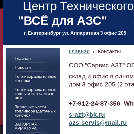
Центр Техническог
"ВСЁ для АЗС"
г. Екатеринбург ул. Аппаратная 3 офис 205
Главная
›
Контакты
Главная
ООО "Сервис АЗТ" О
Новости
склад и офис в одном
Топливораздаточные
колонки
дом 3 офис 205 (2 эт
Топливораздаточные
краны и зап.части к
ним
+7-912-24-87-356
Wh
Запасные части
топливораздаточных
s-azt@bk.ru
колонок
azs-servis@mail.ru
ЗАПОРНАЯ
АРМАТУРА