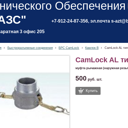
нического Обеспечения
 АЗС"
+7-912-24-87-356, эл.почта s-azt@
паратная 3 офис 205
я
›
Быстроразъемные соединения
›
БРС CamLock
›
Камлок B
›
CamLock AL тип
CamLock AL ти
муфта рычажная (наружная резьб
500
руб.
шт.
Купить