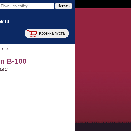
bk.ru
Корзина пуста
 B-100
п B-100
а) 1"