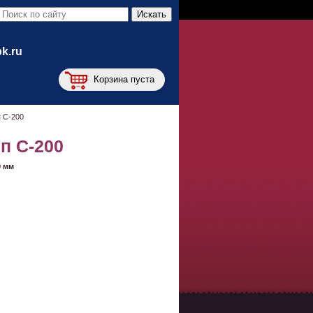
bk.ru
Корзина пуста
 С-200
п С-200
0 мм