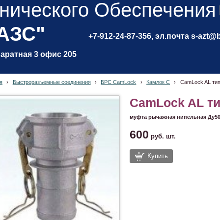
нического Обеспечения
 АЗС"
+7-912-24-87-356, эл.почта s-azt@
паратная 3 офис 205
я
›
Быстроразъемные соединения
›
БРС CamLock
›
Камлок C
›
CamLock AL тип
CamLock AL ти
муфта рычажная нипельная Ду5
600
руб.
шт.
Купить