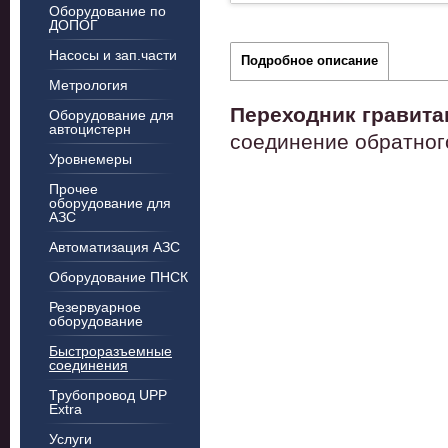
Оборудование по
ДОПОГ
Насосы и зап.части
Подробное описание
Метрология
Переходник гравита
Оборудование для
автоцистерн
соединение обратног
Уровнемеры
Прочее
оборудование для
АЗС
Автоматизация АЗС
Оборудование ПНСК
Резервуарное
оборудование
Быстроразъемные
соединения
Трубопровод UPP
Extra
Услуги