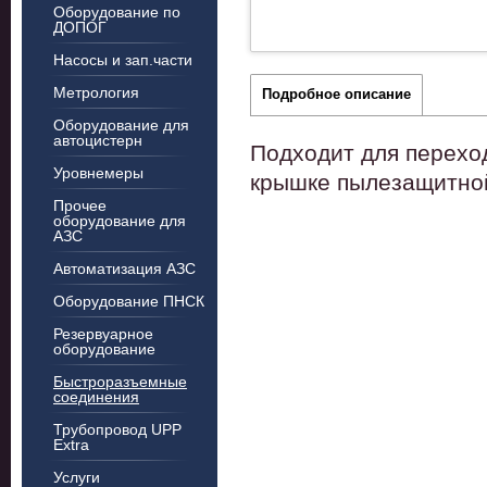
Оборудование по
ДОПОГ
Насосы и зап.части
Метрология
Подробное описание
Оборудование для
автоцистерн
Подходит для перехо
Уровнемеры
крышке пылезащитной
Прочее
оборудование для
АЗС
Автоматизация АЗС
Оборудование ПНСК
Резервуарное
оборудование
Быстроразъемные
соединения
Трубопровод UPP
Extra
Услуги