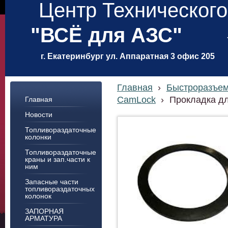
Центр Техническог
"ВСЁ для АЗС"
г. Екатеринбург ул. Аппаратная 3 офис 205
Главная
›
Быстроразъем
CamLock
›
Прокладка дл
Главная
Новости
Топливораздаточные
колонки
Топливораздаточные
краны и зап.части к
ним
Запасные части
топливораздаточных
колонок
ЗАПОРНАЯ
АРМАТУРА