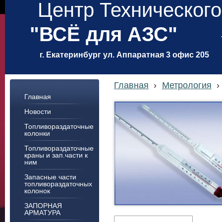
Центр Техническог
"ВСЁ для АЗС"
г. Екатеринбург ул. Аппаратная 3 офис 205
Главная
›
Метрология
›
Главная
Новости
Топливораздаточные
колонки
Топливораздаточные
краны и зап.части к
ним
Запасные части
топливораздаточных
колонок
ЗАПОРНАЯ
АРМАТУРА