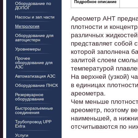
Подробное описание
Оборудование по
ДОПОГ
Насосы и зап.части
Ареометр АНТ
предна
плотности и концент
Метрология
различных жидкостей 
Оборудование для
автоцистерн
представляет собой 
Уровнемеры
которой заполнена ба
Прочее
залитой слоем смолы,
оборудование для
АЗС
температурой плавле
На верхней (узкой) ч
Автоматизация АЗС
в единицах плотности
Оборудование ПНСК
ареометра.
Резервуарное
оборудование
Чем меньше плотность
Быстроразъемные
ареометр, поэтому в
соединения
наименьшей, а нижни
Трубопровод UPP
отсчитываются по ни
Extra
Услуги