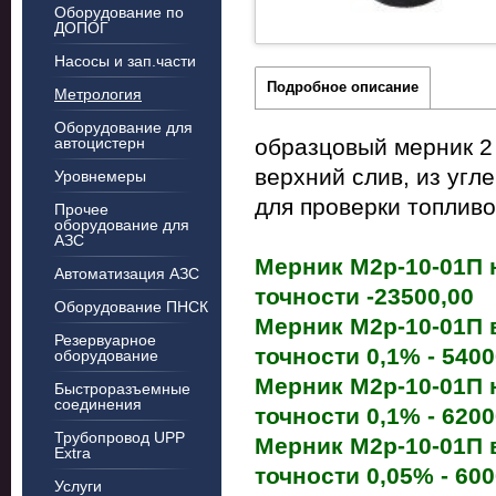
Оборудование по
ДОПОГ
Насосы и зап.части
Подробное описание
Метрология
Оборудование для
автоцистерн
образцовый мерник 2 
верхний слив, из угл
Уровнемеры
для проверки топливо
Прочее
оборудование для
АЗС
Мерник М2р-10-01П н
Автоматизация АЗС
точности -23500,00
Оборудование ПНСК
Мерник М2р-10-01П 
Резервуарное
точности 0,1% - 5400
оборудование
Мерник М2р-10-01П 
Быстроразъемные
соединения
точности 0,1% - 6200
Трубопровод UPP
Мерник М2р-10-01П 
Extra
точности 0,05% - 600
Услуги