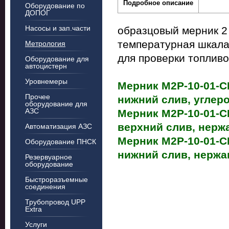
Подробное описание
Оборудование по
ДОПОГ
Насосы и зап.части
образцовый мерник 2 
температурная шкала,
Метрология
для проверки топливо
Оборудование для
автоцистерн
Уровнемеры
Мерник М2Р-10-01-С
Прочее
нижний слив, углеро
оборудование для
АЗС
Мерник М2Р-10-01-С
верхний слив, нерж
Автоматизация АЗС
Мерник М2Р-10-01-С
Оборудование ПНСК
нижний слив, нержа
Резервуарное
оборудование
Быстроразъемные
соединения
Трубопровод UPP
Extra
Услуги