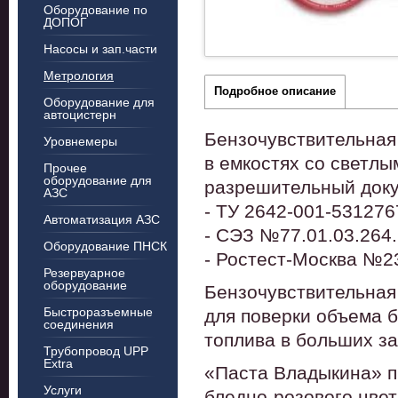
Оборудование по
ДОПОГ
Насосы и зап.части
Метрология
Подробное описание
Оборудование для
автоцистерн
Бензочувствительная
Уровнемеры
в емкостях со светл
Прочее
оборудование для
разрешительный док
АЗС
- ТУ 2642-001-531276
Автоматизация АЗС
- СЭЗ №77.01.03.264.П
Оборудование ПНСК
- Ростест-Москва №23
Резервуарное
оборудование
Бензочувствительная
Быстроразъемные
для поверки объема б
соединения
топлива в больших за
Трубопровод UPP
Extra
«Паста Владыкина» п
Услуги
бледно-розового цвет