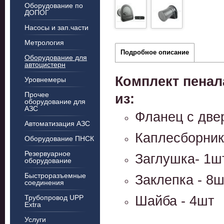
Оборудование по
ДОПОГ
Насосы и зап.части
Метрология
Подробное описание
Оборудование для
автоцистерн
Комплект пенал
Уровнемеры
Прочее
из:
оборудование для
АЗС
Фланец с две
Автоматизация АЗС
Каплесборник
Оборудование ПНСК
Резервуарное
Заглушка- 1
оборудование
Быстроразъемные
Заклепка - 8
соединения
Шайба - 4шт
Трубопровод UPP
Extra
Услуги