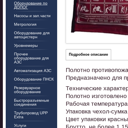
Оборудование по
ДОПОГ
Насосы и зап.части
Метрология
Оборудование для
автоцистерн
Уровнемеры
Прочее
Подробное описание
оборудование для
АЗС
Полотно противопожар
Автоматизация АЗС
Предназначено для пр
Оборудование ПНСК
Технические характер
Резервуарное
оборудование
Полотно изготовлено
Быстроразъемные
Рабочая температура
соединения
Упаковка чехол-сумк
Трубопровод UPP
Extra
Цвет упаковки красн
Услуги
Брутто, не более 1,15