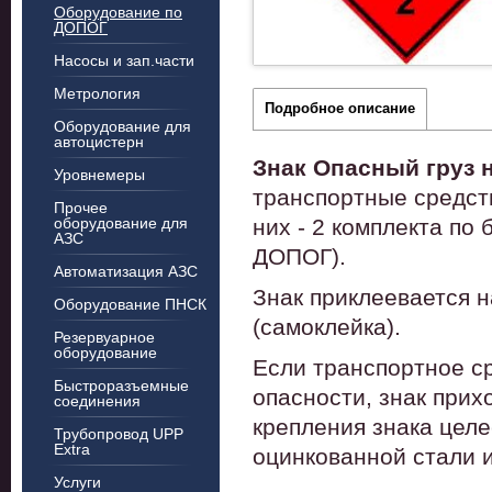
Оборудование по
ДОПОГ
Насосы и зап.части
Метрология
Подробное описание
Оборудование для
автоцистерн
Знак Опасный груз 
Уровнемеры
транспортные средст
Прочее
оборудование для
них - 2 комплекта по б
АЗС
ДОПОГ).
Автоматизация АЗС
Знак приклеевается н
Оборудование ПНСК
(самоклейка).
Резервуарное
оборудование
Если транспортное с
Быстроразъемные
опасности, знак прих
соединения
крепления знака целе
Трубопровод UPP
Extra
оцинкованной стали и
Услуги