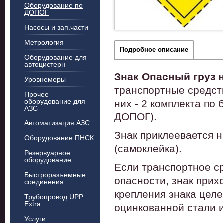
Оборудование по
ДОПОГ
Насосы и зап.части
Метрология
Подробное описание
Оборудование для
автоцистерн
Знак Опасный груз 
Уровнемеры
транспортные средст
Прочее
оборудование для
них - 2 комплекта по б
АЗС
ДОПОГ).
Автоматизация АЗС
Знак приклеевается н
Оборудование ПНСК
(самоклейка).
Резервуарное
оборудование
Если транспортное с
Быстроразъемные
опасности, знак прих
соединения
крепления знака целе
Трубопровод UPP
Extra
оцинкованной стали и
Услуги