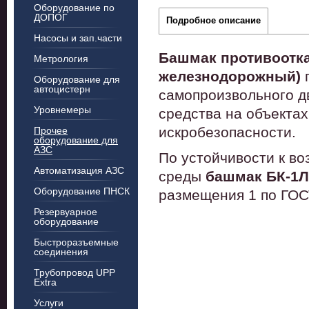
Оборудование по
ДОПОГ
Подробное описание
Насосы и зап.части
Башмак противоотка
Метрология
железнодорожный)
п
Оборудование для
автоцистерн
самопроизвольного д
Уровнемеры
средства на объекта
искробезопасности.
Прочее
оборудование для
АЗС
По устойчивости к в
Автоматизация АЗС
среды
башмак БК-1Л
Оборудование ПНСК
размещения 1 по ГОС
Резервуарное
оборудование
Быстроразъемные
соединения
Трубопровод UPP
Extra
Услуги