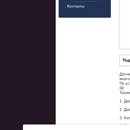
Контакты
Под
Датчи
много
По ус
69.
Техни
1. Ди
2. Ди
3. Ко
4. Га