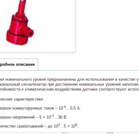
робное описание
ки номинального уровня предназначены для использования в качестве 
канальный сигнализатор при достижении номинальных уровней наполне
тойчивости к климатическим воздействиям датчики соответствуют исполн
ческие характеристики
-6
апазон коммутируемых токов – 10
…0,5 А.
-2
апазон напряжений – 5 × 10
…36 В.
3
6
личество срабатываний – до 10
…5 × 10
.
баритные размеры: длина штанги 700 мм, длина датчика 755 мм.