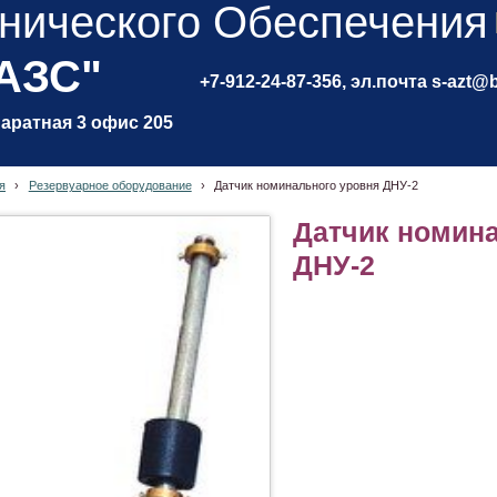
нического Обеспечения
 АЗС"
+7-912-24-87-356, эл.почта s-azt@
паратная 3 офис 205
я
›
Резервуарное оборудование
›
Датчик номинального уровня ДНУ-2
Датчик номин
ДНУ-2