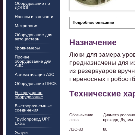
Оборудование по
ДОПОГ
Насосы и зап.части
Подробное описание
Метрология
Оборудование для
автоцистерн
Назначение
Уровнемеры
Люки для замера уро
Прочее
оборудование для
предназначены для и
АЗС
из резервуаров вруч
Автоматизация АЗС
переносных пробоотб
Оборудование ПНСК
Технические ха
Резервуарное
оборудование
Быстроразъемные
соединения
Обозначение
Диаметр условно
Трубопровод UPP
люка
прохода, Ду, мм
Extra
ЛЗО-80
80
Услуги