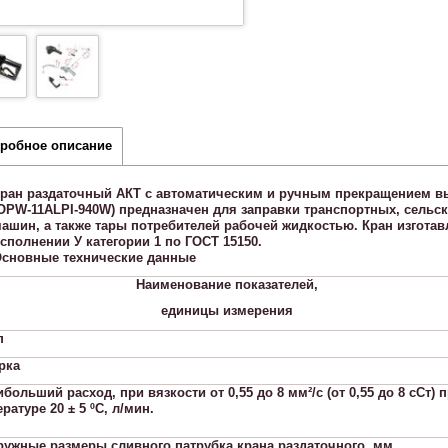
робное описание
ран раздаточный АКТ с автоматическим и ручным прекращением в
OPW-11АLPI-940W) предназначен для заправки транспортных, сельс
ашин, а также тары потребителей рабочей жидкостью. Кран изгота
сполнении У категории 1 по ГОСТ 15150.
сновные технические данные
Наименование показателей,
единицы измерения
п
рка
ибольший расход, при вязкости от 0,55 до 8 мм²/c (от 0,55 до 8 сСт) 
ратуре 20 ± 5 ºС, л/мин.
аружные размеры сливного патрубка крана раздаточного, мм