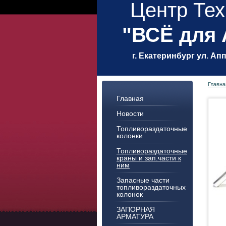
Центр Тех
"ВСЁ для
г. Екатеринбург ул. Ап
Главна
Главная
Новости
Топливораздаточные
колонки
Топливораздаточные
краны и зап.части к
ним
Запасные части
топливораздаточных
колонок
ЗАПОРНАЯ
АРМАТУРА