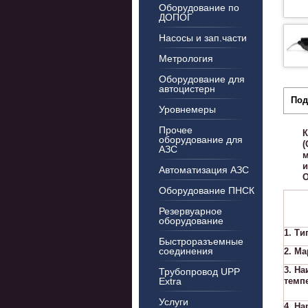
Оборудование по
ДОПОГ
Насосы и зап.части
Метрология
Оборудование для
автоцистерн
Под
Уровнемеры
Прочее
К
оборудование для
(
АЗС
м
и
Автоматизация АЗС
О
Оборудование ПНСК
Резервуарное
оборудование
1. Ти
Быстроразъемные
соединения
2. Ма
3. На
Трубопровод UPP
Extra
темпе
Услуги
4. Н