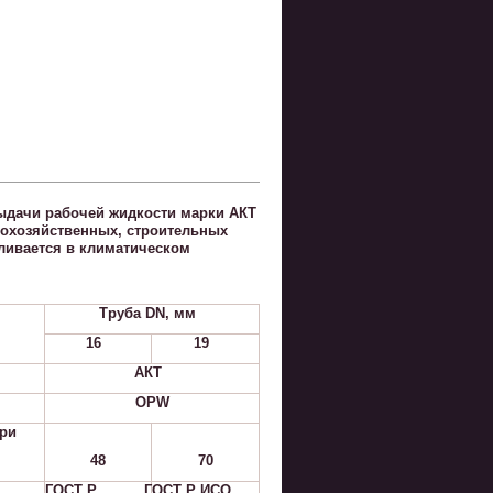
ыдачи рабочей жидкости марки АКТ
кохозяйственных, строительных
вливается в климатическом
Труба DN, мм
16
19
АКТ
OPW
при
48
70
ГОСТ Р
ГОСТ Р ИСО