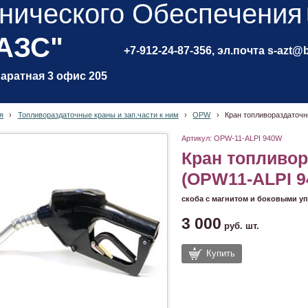
нического Обеспечения
 АЗС"
+7-912-24-87-356, эл.почта s-azt@
паратная 3 офис 205
я
›
Топливораздаточные краны и зап.части к ним
›
OPW
›
Кран топливораздаточ
Артикул: OPW-11-ALPI 940W
Кран топливо
(OPW11-ALPI 
скоба с магнитом и боковыми уп
3 000
руб.
шт.
Купить