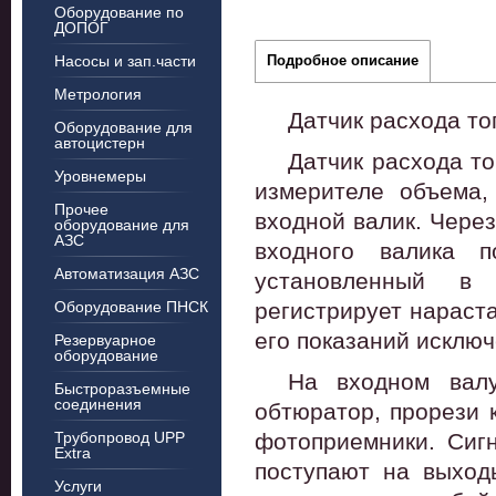
Оборудование по
ДОПОГ
Насосы и зап.части
Подробное описание
Метрология
Датчик расхода то
Оборудование для
автоцистерн
Датчик расхода т
Уровнемеры
измерителе объема,
Прочее
входной валик. Чере
оборудование для
АЗС
входного валика п
Автоматизация АЗС
установленный в 
регистрирует нараст
Оборудование ПНСК
его показаний исклю
Резервуарное
оборудование
На входном вал
Быстроразъемные
соединения
обтюратор, прорези 
фотоприемники. Сиг
Трубопровод UPP
Extra
поступают на выход
Услуги