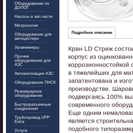
Оборудование по
ДОПОГ
Насосы и зап.части
Метрология
Подробное описание
Оборудование для
автоцистерн
Уровнемеры
Кран LD Стриж состои
корпус из оцинкованн
Прочее
оборудование для
коррозионностойкой с
АЗС
в тяжелейших для ма
Автоматизация АЗС
запатентована и изг
Оборудование ПНСК
производстве. Шаров
Резервуарное
оборудование
подвергаясь 100% вы
современного оборуд
Быстроразъемные
соединения
Еще одним немалова
Трубопровод UPP
является строительн
Extra
подобного типоразме
Услуги